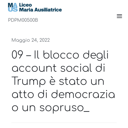
Salta
al
Tog
contenuto
PDPM00500B
Nav
Home
Maggio 24, 2022
Scuola
09 – Il blocco degli
account social di
Offerta formativa
Trump è stato un
Genitori
atto di democrazia
Studenti
o un sopruso_
Docenti