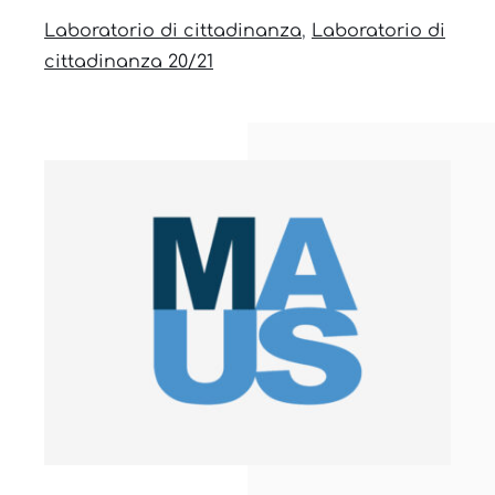
Laboratorio di cittadinanza
,
Laboratorio di
News
cittadinanza 20/21
Contatti
Registro elettronico